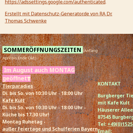
https://adssettings.google.com/authenticated
.
Erstellt mit Datenschutz-Generator.de von RA Dr.
Thomas Schwenke
SOMMERÖFFNUNGSZEITEN
(Anfang
April bis Ende Okt.)
Im August auch MONTAG
geöffnet❣️
KONTAKT
Tierparadies
Di. bis So. von 10:30 Uhr - 18:00 Uhr
Burgberger Ti
Kafe Kult
mit Kafe Kult
Di. bis So. von 10:30 Uhr - 18:00 Uhr -
Häuserer Allee
Küche bis 17.30 Uhr!
87545 Burgberg
Montag Ruhetag -
Tel:
+49(0)1525
außer Feiertage und Schulferien Bayern
Email: